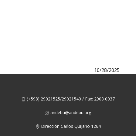
10/28/2025
(+598) 29021525/29021540 / Fax: 2908 0037
andebu@andebu.org
Dirección Carlos Quijano 1264